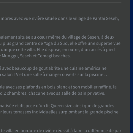
mbres avec vue rivière située dans le village de Pantai Seseh,
déalement située au cœur même du village de Seseh, à deux
u plus grand centre de Yoga du Sud, elle offre une superbe vue
d unique cette villa. Elle dispose, en outre, d’un accès à pied
s : Munggu, Seseh et Cemagi beaches.
é avec beaucoup de gout abrite une cuisine américaine
salon TV et une salle à manger ouverts sur la piscine …
e avec ses plafonds en bois blanc et son mobilier raffiné, la
 2 chambres, chacune avec sa salle de bain privative.
atisée et dispose d’un lit Queen size ainsi que de grandes
r leurs terrasses individuelles surplombant la grande piscine
e villa en bordure de rivière réussit à faire la différence de par