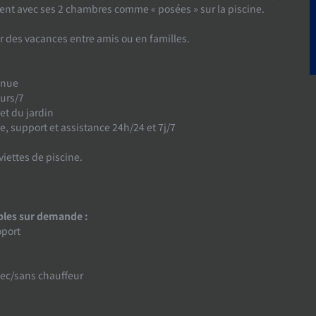
nt avec ses 2 chambres comme « posées » sur la piscine.
ur des vacances entre amis ou en familles.
enue
urs/7
 et du jardin
e, support et assistance 24h/24 et 7j/7
viettes de piscine.
bles sur demande :
oport
vec/sans chauffeur