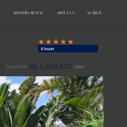
L
MONTHLY RENTAL
ABOUT US
SEARCH
★
★
★
★
★
A louer
Rp 2.688.802
à partir de
/ jour