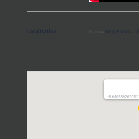
Localisation
Gang Karnak, Jl
Address:
-8.646386262051