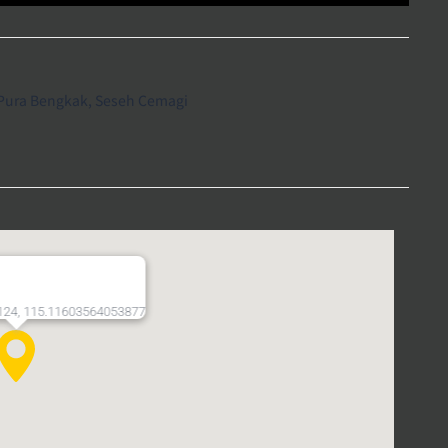
 Pura Bengkak, Seseh Cemagi
124, 115.11603564053877