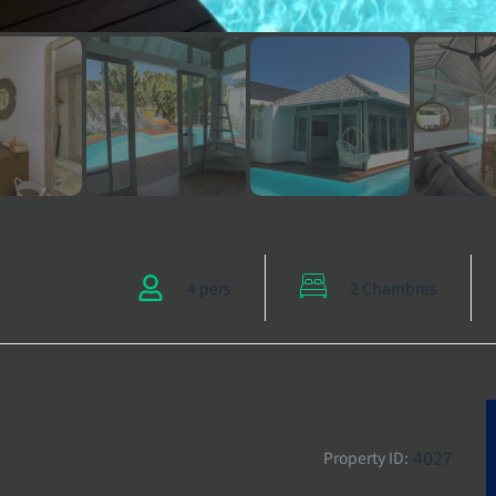
4 pers
2 Chambres
4027
Property ID: