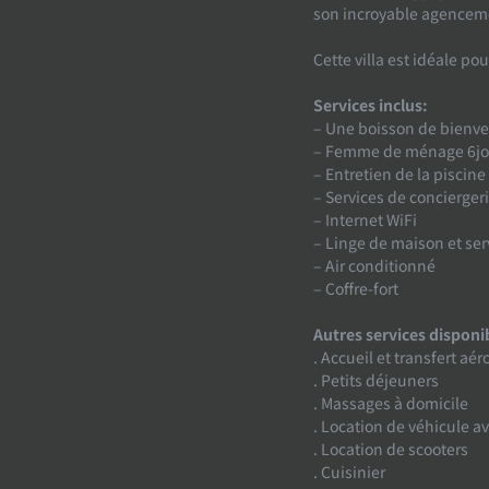
son incroyable agenceme
Cette villa est idéale po
Services inclus:
– Une boisson de bienv
– Femme de ménage 6jo
– Entretien de la piscine
– Services de conciergeri
– Internet WiFi
– Linge de maison et ser
– Air conditionné
– Coffre-fort
Autres services disponi
. Accueil et transfert aér
. Petits déjeuners
. Massages à domicile
. Location de véhicule a
. Location de scooters
. Cuisinier