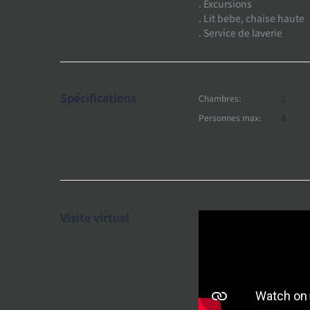
. Excursions
. Lit bebe, chaise haute
. Service de laverie
Spécifications
2
Chambres:
4
Personnes max:
Visite virtuel