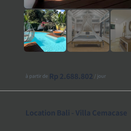
Rp 2.688.802
à partir de
/ jour
Location Bali - Villa Cemacase