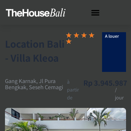
★
★
★
★
A louer
Location Bali
★
- Villa Kleoa
Gang Karnak, Jl Pura
Rp 3.945.987
à
Bengkak, Seseh Cemagi
partir
/
de
jour