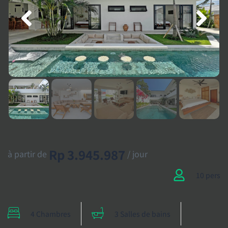
Rp 3.945.987
à partir de
/ jour
10 pers
4 Chambres
3 Salles de bains