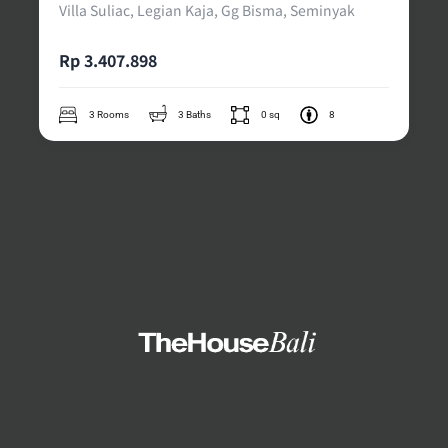
Villa Suliac, Legian Kaja, Gg Bisma, Seminyak
Rp 3.407.898
3 Rooms
3 Baths
0 sq
8