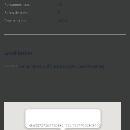
10
Personnes max:
3
Salles de bains:
2024
Construction:
Localisation
Gang Karnak, Jl Pura Bengkak, Seseh Cemagi
Address:
-8.645757565720336, 115.11577950863405