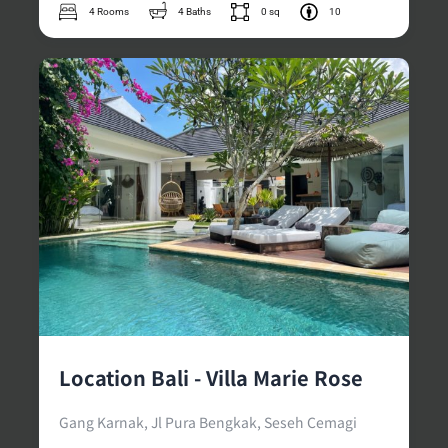
4 Rooms
4 Baths
0 sq
10
Location Bali - Villa Marie Rose
Gang Karnak, Jl Pura Bengkak, Seseh Cemagi