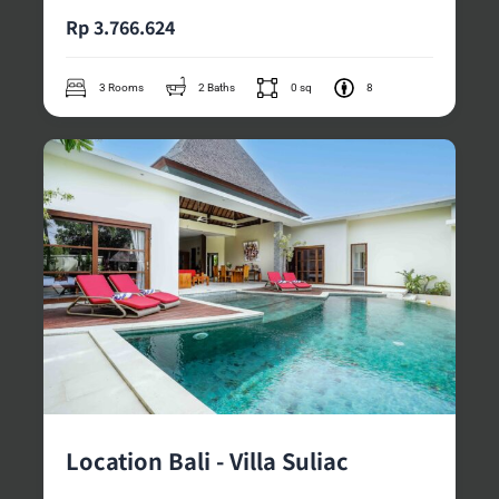
Rp 3.766.624
3 Rooms
2 Baths
0 sq
8
Location Bali - Villa Suliac