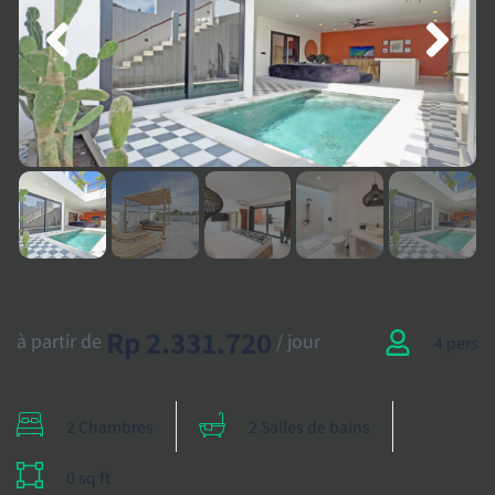
Rp 2.331.720
à partir de
/ jour
4 pers
2 Chambres
2 Salles de bains
0 sq ft