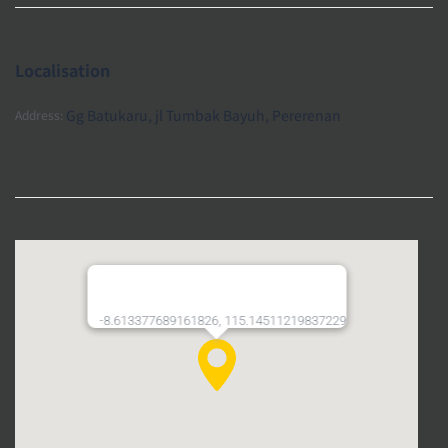
Localisation
Gg Batukaru, jl Tumbak Bayuh, Pererenan
Address:
-8.613377689161826, 115.14511219837229