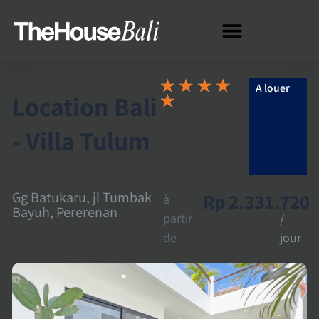
★
★
★
★
A louer
Location Bali
★
- Villa Tulum
Gg Batukaru, jl Tumbak
Rp 2.331.720
à
Bayuh, Pererenan
partir
/
de
jour