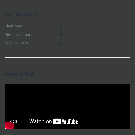
Spécifications
2
Chambres:
4
Personnes max:
2
Salles de bains:
Visite virtuel