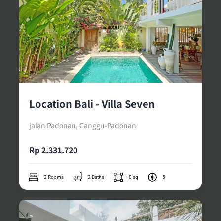
Location Bali - Villa Seven
jalan Padonan, Canggu-Padonan
Rp 2.331.720
2 Rooms
2 Baths
0 sq
5