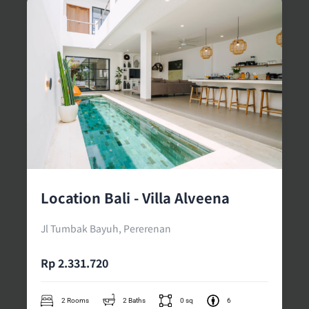
Location Bali - Villa Alveena
Jl Tumbak Bayuh, Pererenan
Rp 2.331.720
2 Rooms
2 Baths
0 sq
6