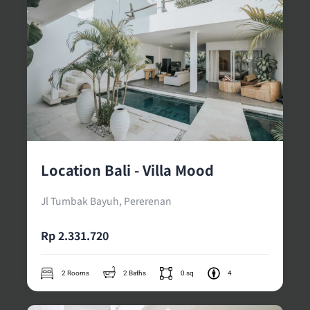
Location Bali - Villa Mood
Jl Tumbak Bayuh, Pererenan
Rp 2.331.720
2 Rooms
2 Baths
0 sq
4