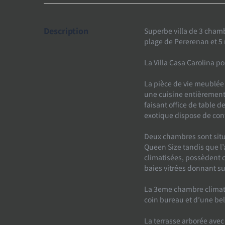
Description
Superbe villa de 3 cham
plage de Pererenan et 5
La Villa Casa Carolina p
La pièce de vie meublée 
une cuisine entièrement 
faisant office de table d
exotique dispose de con
Deux chambres sont située
Queen Size tandis que l’a
climatisées, possèdent c
baies vitrées donnant sur
La 3eme chambre climatis
coin bureau et d’une bell
La terrasse arborée ave