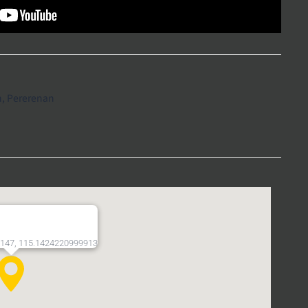
, Pererenan
147, 115.1424220999913