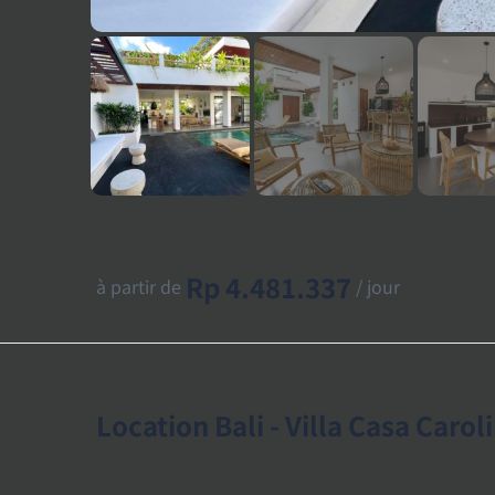
Rp 4.481.337
à partir de
/ jour
Location Bali - Villa Casa Carol