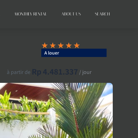
L
MONTHLY RENTAL
ABOUT US
SEARCH
★
★
★
★
★
A louer
Rp 4.481.337
à partir de
/ jour