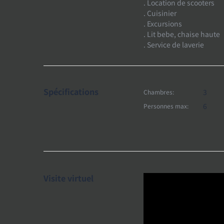
. Location de scooters
. Cuisinier
. Excursions
. Lit bebe, chaise haute
. Service de laverie
Spécifications
3
Chambres:
6
Personnes max:
Visite virtuel