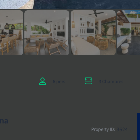
6 pers
3 Chambres
ina
3624
Property ID: