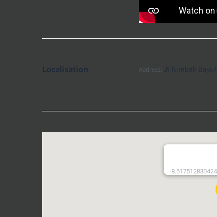
Localisation
Jl Tumbak Bayuh
Address:
-8.617512830424