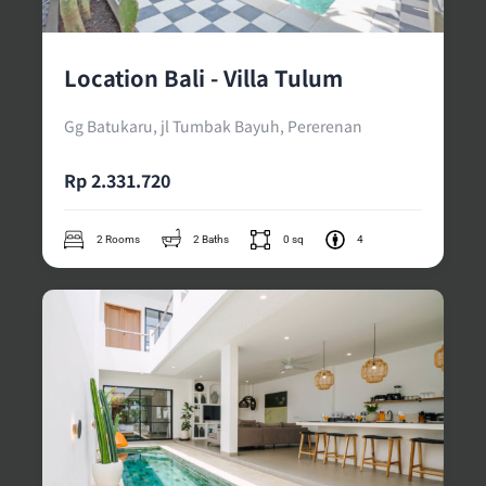
Location Bali - Villa Tulum
Gg Batukaru, jl Tumbak Bayuh, Pererenan
Rp 2.331.720
2 Rooms
2 Baths
0 sq
4