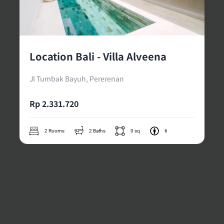
Location Bali - Villa Alveena
Jl Tumbak Bayuh, Pererenan
Rp 2.331.720
2 Rooms
2 Baths
0 sq
6