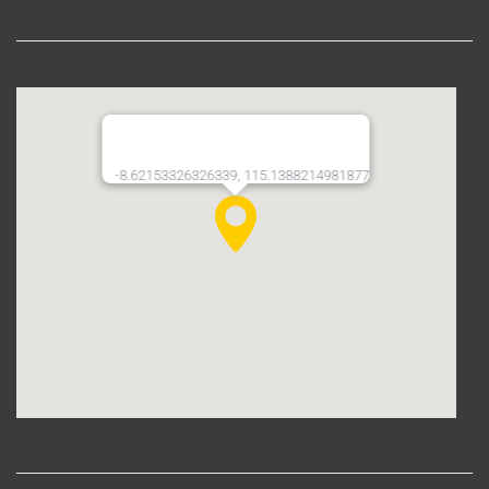
-8.62153326326339, 115.1388214981877