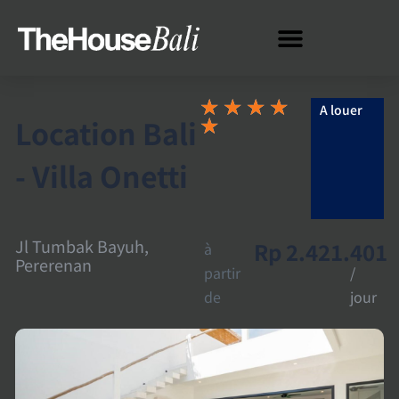
★
★
★
★
A louer
Location Bali
★
- Villa Onetti
Jl Tumbak Bayuh,
Rp 2.421.401
à
Pererenan
partir
/
de
jour