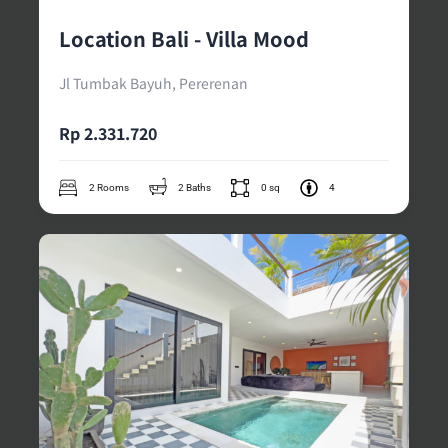
Location Bali - Villa Mood
Jl Tumbak Bayuh, Pererenan
Rp 2.331.720
2 Rooms
2 Baths
0 sq
4