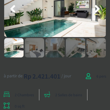
Rp 2.421.401
à partir de
/ jour
6 pers
2 Chambres
2 Salles de bains
0 sq ft