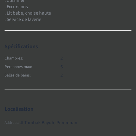
. Excursions
. Lit bebe, chaise haute
. Service de laverie
Spécifications
2
Chambres:
6
Personnes max:
2
Salles de bains:
Localisation
Jl Tumbak Bayuh, Pererenan
Address: