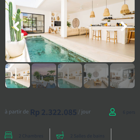
Rp 2.322.085
à partir de
/ jour
6 pers
2 Chambres
2 Salles de bains