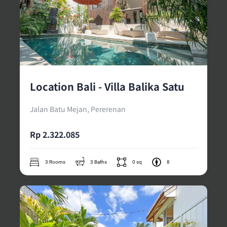
Location Bali - Villa Balika Satu
Jalan Batu Mejan, Pererenan
Rp 2.322.085
3 Rooms
3 Baths
0 sq
8