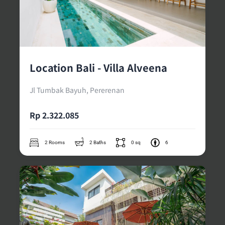
Location Bali - Villa Alveena
Jl Tumbak Bayuh, Pererenan
Rp 2.322.085
2 Rooms
2 Baths
0 sq
6