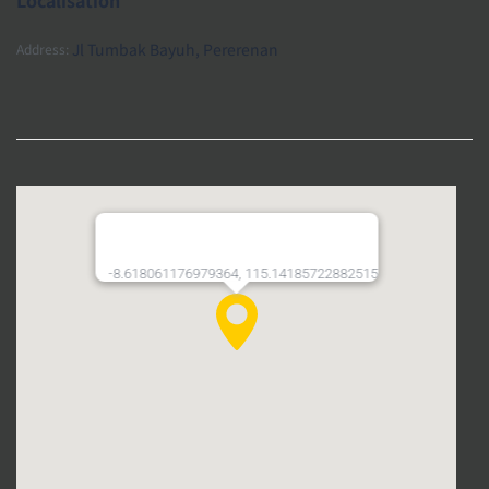
Jl Tumbak Bayuh, Pererenan
Address:
-8.618061176979364, 115.14185722882515