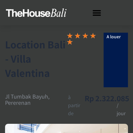
★
★
★
★
A louer
Location Bali
★
- Villa
Valentina
Jl Tumbak Bayuh,
Rp 2.322.085
à
Pererenan
partir
/
de
jour