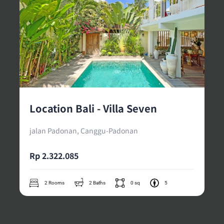
Location Bali - Villa Seven
jalan Padonan, Canggu-Padonan
Rp 2.322.085
2 Rooms
2 Baths
0 sq
5